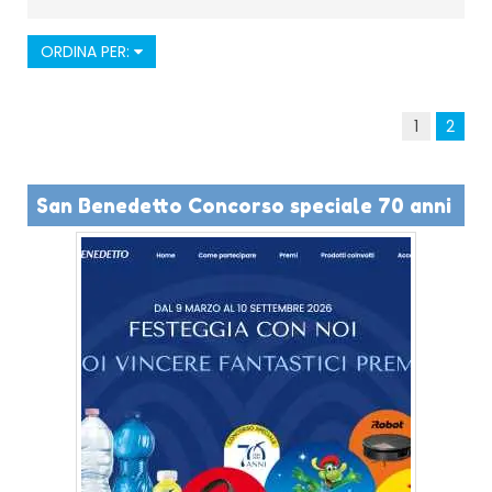
ORDINA PER:
1
2
San Benedetto Concorso speciale 70 anni