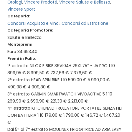
Orologi
,
Vincere Prodotti
,
Vincere Salute e Bellezza
,
Vincere Sport
Categoria:
Concorsi Acquista e Vinci
,
Concorsi ad Estrazione
Categoria Promotore:
Salute e Bellezza
Montepremi:
Euro 34.653,40
Premi in Palio:
1° estratto NILOX E BIKE 36V10AH 26X1.75'' - J5 PRO 1 10
899,95 € 8.999,50 € 737,66 € 7.376,60 €
2° estratto HEAD SPIN BIKE 1 10 599,00 € 5.990,00 €
490,98 € 4.909,80 €
3° estratto GARMIN SMARTWATCH VIVOACTIVE 5 1 10
269,99 € 2.699,90 € 221,30 € 2.213,00 €
4° estratto KITCHENAID FRULLATORE PORTATILE SENZA FILI
CON BATTERIA 1 10 179,00 € 1.790,00 € 146,72 € 1.467,20
€
Dal 5° al 7° estratto MOULINEX FRIGGITRICE AD ARIA EASY