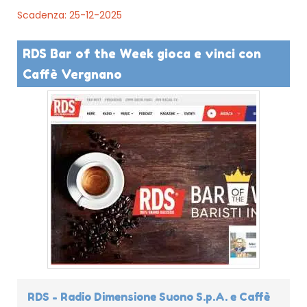
Scadenza: 25-12-2025
RDS Bar of the Week gioca e vinci con
Caffè Vergnano
RDS - Radio Dimensione Suono S.p.A. e Caffè