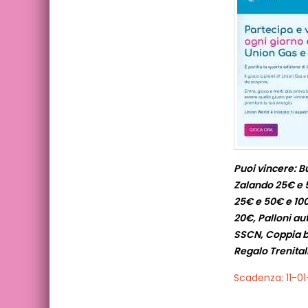
Puoi vincere: 
Zalando 25€ e 
25€ e 50€ e 100
20€, Palloni a
SSCN, Coppia bi
Regalo Trenitali
Scadenza: 11-0