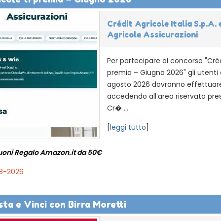
Crédit Agricole Italia S.p.A. 
Agricole Assicurazioni
Per partecipare al concorso "Crédi
premia – Giugno 2026" gli utenti da
agosto 2026 dovranno effettuare 
accedendo all’area riservata pres
Cr� ...
[
leggi tutto
]
Buoni Regalo Amazon.it da 50€
08-2026
sta e Vinci con Birra Moretti