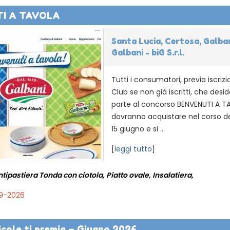
I A TAVOLA
Santa Lucia, Certosa, Galba
Galbani - biG S.r.l.
Tutti i consumatori, previa iscriz
Club se non già iscritti, che des
parte al concorso BENVENUTI A T
dovranno acquistare nel corso de
15 giugno e si ...
[
leggi tutto
]
tipastiera Tonda con ciotola, Piatto ovale, Insalatiera,
09-2026
icole ti premia – Giugno 2026