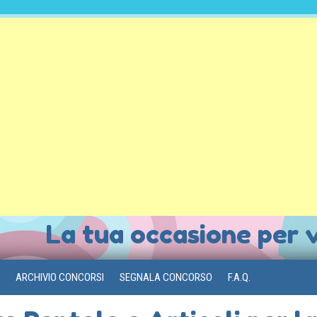
La tua occasione per 
ARCHIVIO CONCORSI
SEGNALA CONCORSO
F.A.Q.