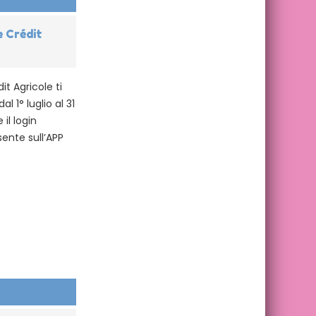
e Crédit
t Agricole ti
l 1° luglio al 31
il login
ente sull’APP