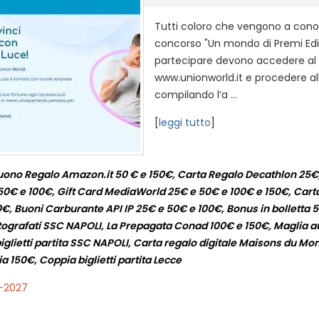
Tutti coloro che vengono a con
concorso "Un mondo di Premi Edi
partecipare devono accedere al 
www.unionworld.it e procedere all
compilando l’a ...
[
leggi tutto
]
Buono Regalo Amazon.it 50 € e 150€, Carta Regalo Decathlon 25
50€ e 100€, Gift Card MediaWorld 25€ e 50€ e 100€ e 150€, Cart
€, Buoni Carburante API IP 25€ e 50€ e 100€, Bonus in bolletta 5
utografati SSC NAPOLI, La Prepagata Conad 100€ e 150€, Maglia a
glietti partita SSC NAPOLI, Carta regalo digitale Maisons du Mo
a 150€, Coppia biglietti partita Lecce
1-2027