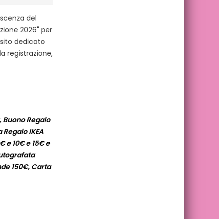
oscenza del
zione 2026" per
sito dedicato
a registrazione,
€, Buono Regalo
a Regalo IKEA
€ e 10€ e 15€ e
utografata
nde 150€, Carta