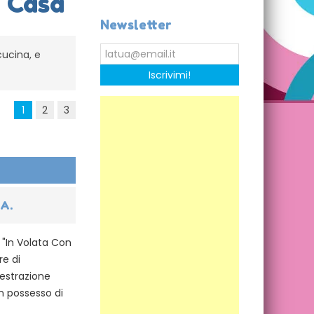
a Casa
Newsletter
cucina, e
Iscrivimi!
1
2
3
.A.
 "In Volata Con
re di
’estrazione
in possesso di