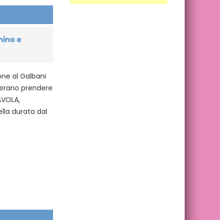
nino e
ione al Galbani
iderano prendere
AVOLA,
lla durata dal