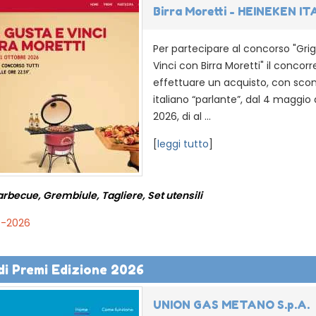
Birra Moretti - HEINEKEN IT
Per partecipare al concorso "Grig
Vinci con Birra Moretti" il concor
effettuare un acquisto, con scon
italiano “parlante”, dal 4 maggio 
2026, di al ...
[
leggi tutto
]
arbecue, Grembiule, Tagliere, Set utensili
0-2026
i Premi Edizione 2026
UNION GAS METANO S.p.A.