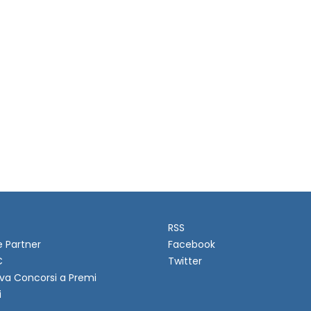
RSS
e Partner
Facebook
C
Twitter
va Concorsi a Premi
i