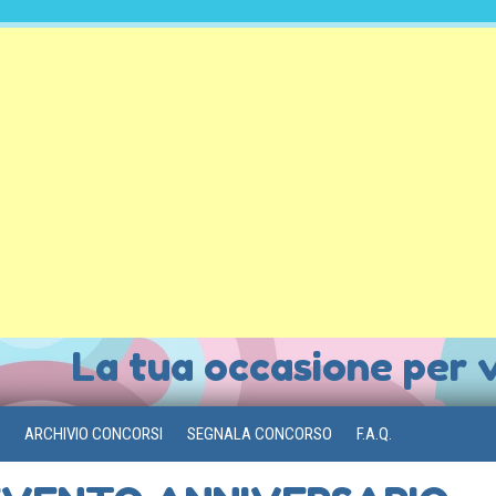
La tua occasione per 
ARCHIVIO CONCORSI
SEGNALA CONCORSO
F.A.Q.