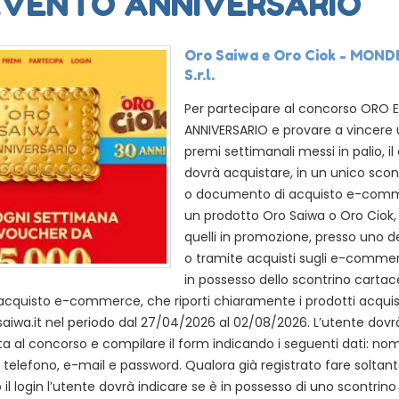
EVENTO ANNIVERSARIO
Oro Saiwa e Oro Ciok - MON
S.r.l.
Per partecipare al concorso ORO
ANNIVERSARIO e provare a vincere 
premi settimanali messi in palio, 
dovrà acquistare, in un unico sco
o documento di acquisto e-com
un prodotto Oro Saiwa o Oro Ciok, 
quelli in promozione, presso uno d
o tramite acquisti sugli e-commer
in possesso dello scontrino cartac
quisto e-commerce, che riporti chiaramente i prodotti acquista
saiwa.it nel periodo dal 27/04/2026 al 02/08/2026. L’utente dovr
a al concorso e compilare il form indicando i seguenti dati: n
, telefono, e-mail e password. Qualora già registrato fare soltanto
 il login l’utente dovrà indicare se è in possesso di uno scontrin