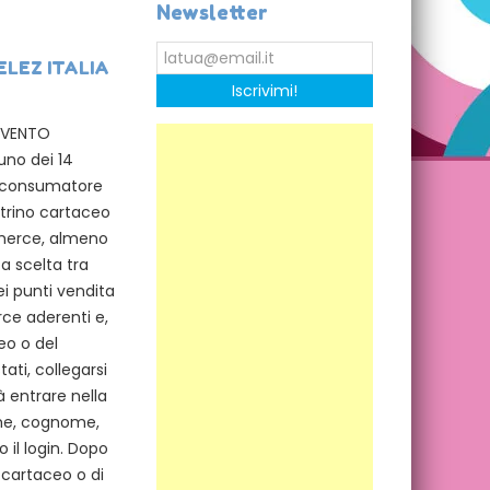
Newsletter
DELEZ ITALIA
Iscrivimi!
 EVENTO
uno dei 14
il consumatore
ntrino cartaceo
merce, almeno
a scelta tra
ei punti vendita
ce aderenti e,
eo o del
ti, collegarsi
à entrare nella
ome, cognome,
 il login. Dopo
o cartaceo o di