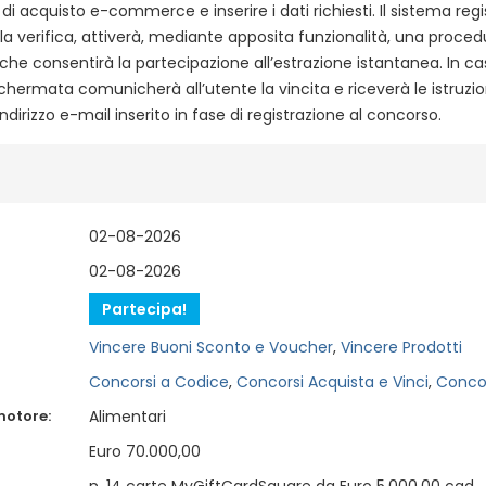
 acquisto e-commerce e inserire i dati richiesti. Il sistema regis
o la verifica, attiverà, mediante apposita funzionalità, una proced
che consentirà la partecipazione all’estrazione istantanea. In cas
hermata comunicherà all’utente la vincita e riceverà le istruzio
indirizzo e-mail inserito in fase di registrazione al concorso.
02-08-2026
02-08-2026
Partecipa!
Vincere Buoni Sconto e Voucher
,
Vincere Prodotti
Concorsi a Codice
,
Concorsi Acquista e Vinci
,
Concor
motore:
Alimentari
Euro 70.000,00