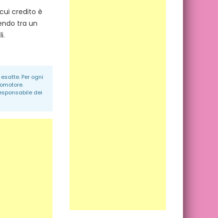
cui credito è
iendo tra un
i.
esatte. Per ogni
romotore.
responsabile dei