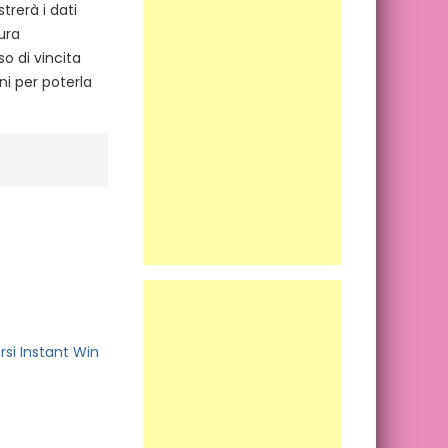
trerà i dati
ura
o di vincita
ni per poterla
si Instant Win