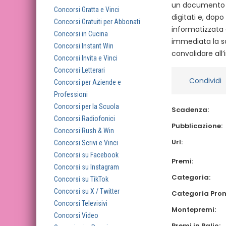
un documento di
Concorsi Gratta e Vinci
digitati e, dop
Concorsi Gratuiti per Abbonati
informatizzata 
Concorsi in Cucina
immediata la sc
Concorsi Instant Win
convalidare all’
Concorsi Invita e Vinci
Concorsi Letterari
Condividi
Concorsi per Aziende e
Professioni
Concorsi per la Scuola
Scadenza:
Concorsi Radiofonici
Pubblicazione:
Concorsi Rush & Win
Url:
Concorsi Scrivi e Vinci
Concorsi su Facebook
Premi:
Concorsi su Instagram
Categoria:
Concorsi su TikTok
Concorsi su X / Twitter
Categoria Pro
Concorsi Televisivi
Montepremi:
Concorsi Video
Premi in Palio: