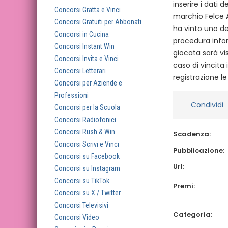
inserire i dati
Concorsi Gratta e Vinci
marchio Felce A
Concorsi Gratuiti per Abbonati
ha vinto uno dei
Concorsi in Cucina
procedura inform
Concorsi Instant Win
giocata sarà v
Concorsi Invita e Vinci
caso di vincita 
Concorsi Letterari
registrazione le
Concorsi per Aziende e
Professioni
Condividi
Concorsi per la Scuola
Concorsi Radiofonici
Concorsi Rush & Win
Scadenza:
Concorsi Scrivi e Vinci
Pubblicazione:
Concorsi su Facebook
Url:
Concorsi su Instagram
Concorsi su TikTok
Premi:
Concorsi su X / Twitter
Concorsi Televisivi
Categoria:
Concorsi Video