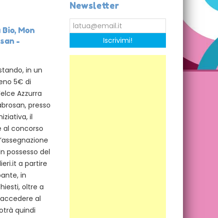
Newsletter
 Bio, Mon
Iscrivimi!
san -
stando, in un
eno 5€ di
Felce Azzurra
abrosan, presso
ziativa, il
e al concorso
ll’assegnazione
In possesso del
ri.it a partire
pante, in
iesti, oltre a
à accedere al
otrà quindi