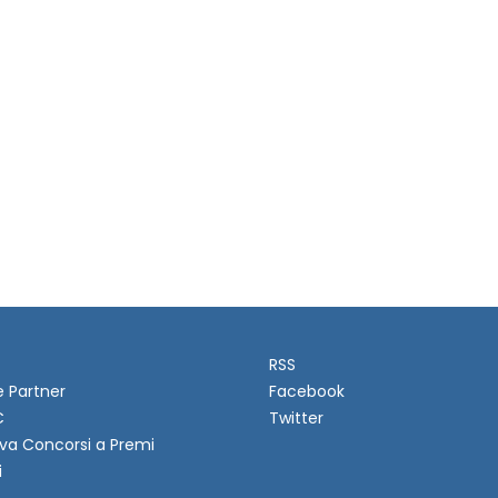
RSS
e Partner
Facebook
C
Twitter
va Concorsi a Premi
i