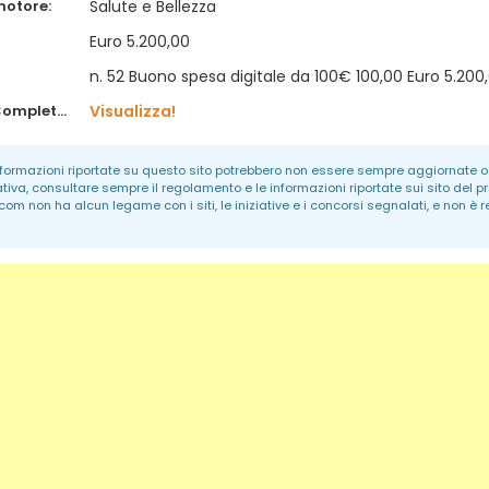
motore:
Salute e Bellezza
Euro 5.200,00
n. 52 Buono spesa digitale da 100€ 100,00 Euro 5.200
Regolamento Completo:
Visualizza!
informazioni riportate su questo sito potrebbero non essere sempre aggiornate o 
ativa, consultare sempre il regolamento e le informazioni riportate sui sito del p
.com
non ha alcun legame con i siti, le iniziative e i concorsi segnalati, e non è 