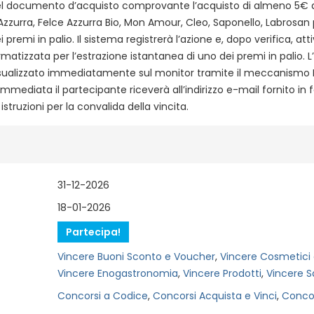
 del documento d’acquisto comprovante l’acquisto di almeno 5€ d
zzurra, Felce Azzurra Bio, Mon Amour, Cleo, Saponello, Labrosan 
 premi in palio. Il sistema registrerà l’azione e, dopo verifica, at
atizzata per l’estrazione istantanea di uno dei premi in palio. L’
isualizzato immediatamente sul monitor tramite il meccanismo I
immediata il partecipante riceverà all’indirizzo e-mail fornito in 
 istruzioni per la convalida della vincita.
31-12-2026
18-01-2026
Partecipa!
Vincere Buoni Sconto e Voucher
,
Vincere Cosmetici 
Vincere Enogastronomia
,
Vincere Prodotti
,
Vincere S
Concorsi a Codice
,
Concorsi Acquista e Vinci
,
Concor