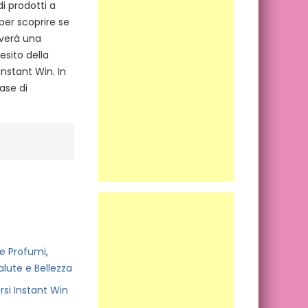
i prodotti a
per scoprire se
tiverà una
esito della
nstant Win. In
fase di
e Profumi
,
alute e Bellezza
si Instant Win