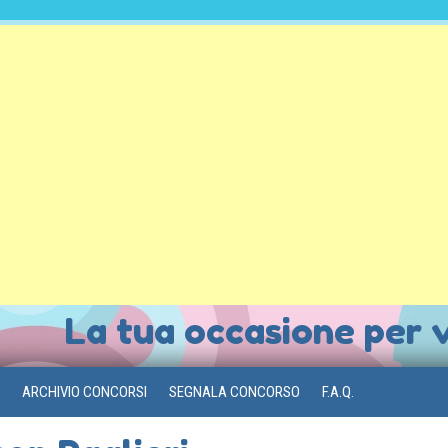
La tua occasione per 
ARCHIVIO CONCORSI
SEGNALA CONCORSO
F.A.Q.