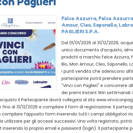
con Paglieri
Felce Azzurra, Felce Azzurra
Amour, Cleo, Saponello, Labro
PAGLIERI S.P.A.
Dal 01/01/2026 al 31/12/2026, acqui
unico documento d’acquisto, alm
prodotti a marchio Felce Azzurra, 
Bio, Mon Amour, Cleo, Saponello, L
i punti vendita che aderiscono all’ini
partecipante potrà prendere part
"Vinci con Paglieri" e concorrere a
dei premi Instant Win settimanali. 
quisto il Partecipante dovrà collegarsi al sito www.vinciconpaglie
 fino al 31/12/2026 e compilare il form di registrazione. Il parteci
 compilare l’apposito form inserendo tutti i campi obbligatori rich
 utilizzare per gli accessi successivi. Una volta registrato, potr
 inserendo la propria email e password (login). Il partecipante p