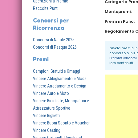
Operazioni a Premio
Categoria Pro
Raccolte Punti
Montepremi:
Concorsi per
Premi in Palio:
Ricorrenza
Concorsi di Natale 2025
Concorsi di Pasqua 2026
Disclaimer
: le 
concorso o inizi
PremieConcorsi
Premi
loro contenuti.
Campioni Gratuiti e Omaggi
Vincere Abbigliamento e Moda
Vincere Arredamento e Design
Vincere Auto e Moto
Vincere Biciclette, Monopattini e
Attrezzature Sportive
Vincere Biglietti
Vincere Buoni Sconto e Voucher
Vincere Casting
Vincere Cofanetti Regalo ed