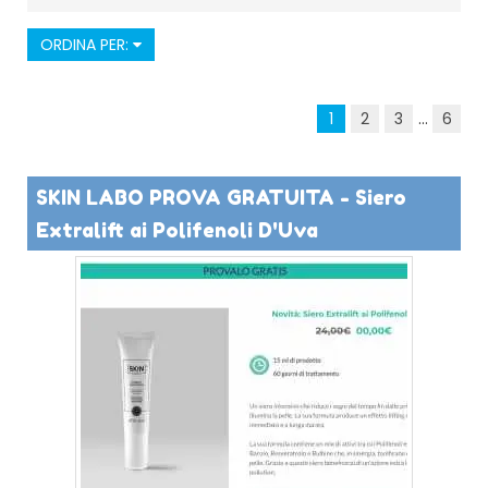
ORDINA PER:
1
2
3
...
6
SKIN LABO PROVA GRATUITA - Siero
Extralift ai Polifenoli D'Uva