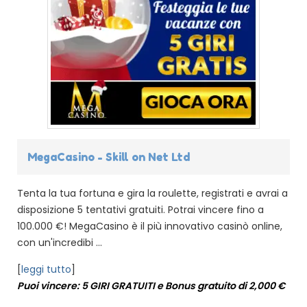
MegaCasino - Skill on Net Ltd
Tenta la tua fortuna e gira la roulette, registrati e avrai a
disposizione 5 tentativi gratuiti. Potrai vincere fino a
100.000 €! MegaCasino è il più innovativo casinò online,
con un'incredibi ...
[
leggi tutto
]
Puoi vincere: 5 GIRI GRATUITI e Bonus gratuito di 2,000 €