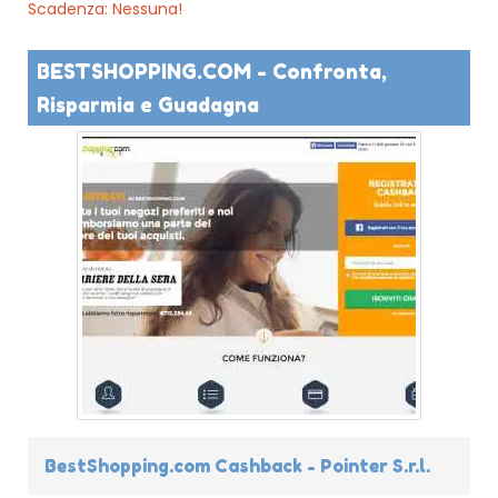
Scadenza: Nessuna!
BESTSHOPPING.COM - Confronta,
Risparmia e Guadagna
BestShopping.com Cashback - Pointer S.r.l.