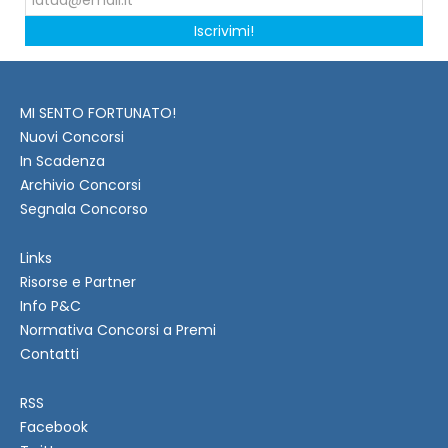
Iscrivimi!
MI SENTO FORTUNATO!
Nuovi Concorsi
In Scadenza
Archivio Concorsi
Segnala Concorso
Links
Risorse e Partner
Info P&C
Normativa Concorsi a Premi
Contatti
RSS
Facebook