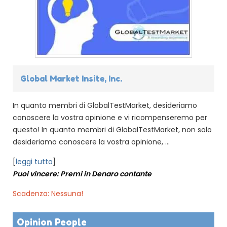
Global Market Insite, Inc.
In quanto membri di GlobalTestMarket, desideriamo
conoscere la vostra opinione e vi ricompenseremo per
questo! In quanto membri di GlobalTestMarket, non solo
desideriamo conoscere la vostra opinione, ...
[
leggi tutto
]
Puoi vincere: Premi in Denaro contante
Scadenza: Nessuna!
Opinion People