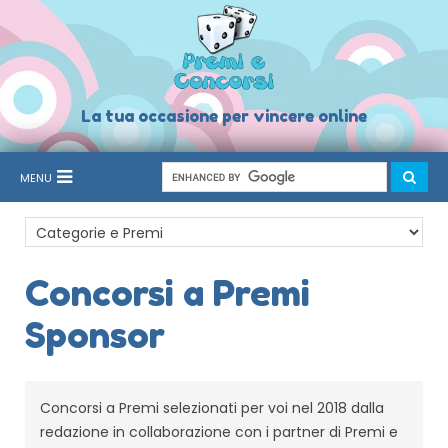
La tua occasione per vincere online
MENU
Concorsi a Premi
Sponsor
Concorsi a Premi selezionati per voi nel 2018 dalla
redazione in collaborazione con i partner di Premi e