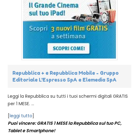
Repubblica + e Repubblica Mobile - Gruppo
Editoriale L'Espresso SpA e Elemedia SpA
Leggi la Repubblica su tutti i tuoi schermi digitali GRATIS
per 1 MESE. ...
[
leggi tutto
]
Puoi vincere: GRATIS 1 MESE la Repubblica sul tuo PC,
Tablet e Smartphone!