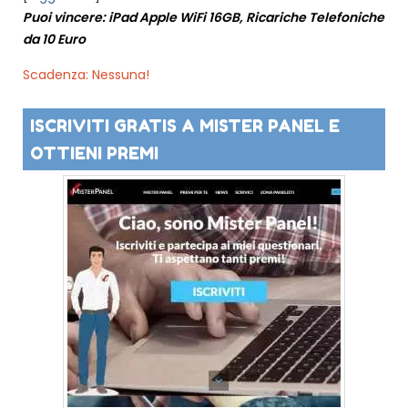
Puoi vincere: iPad Apple WiFi 16GB, Ricariche Telefoniche
da 10 Euro
Scadenza: Nessuna!
ISCRIVITI GRATIS A MISTER PANEL E
OTTIENI PREMI