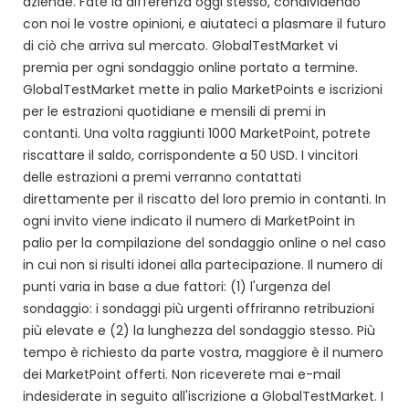
aziende. Fate la differenza oggi stesso, condividendo
con noi le vostre opinioni, e aiutateci a plasmare il futuro
di ciò che arriva sul mercato. GlobalTestMarket vi
premia per ogni sondaggio online portato a termine.
GlobalTestMarket mette in palio MarketPoints e iscrizioni
per le estrazioni quotidiane e mensili di premi in
contanti. Una volta raggiunti 1000 MarketPoint, potrete
riscattare il saldo, corrispondente a 50 USD. I vincitori
delle estrazioni a premi verranno contattati
direttamente per il riscatto del loro premio in contanti. In
ogni invito viene indicato il numero di MarketPoint in
palio per la compilazione del sondaggio online o nel caso
in cui non si risulti idonei alla partecipazione. Il numero di
punti varia in base a due fattori: (1) l'urgenza del
sondaggio: i sondaggi più urgenti offriranno retribuzioni
più elevate e (2) la lunghezza del sondaggio stesso. Più
tempo è richiesto da parte vostra, maggiore è il numero
dei MarketPoint offerti. Non riceverete mai e-mail
indesiderate in seguito all'iscrizione a GlobalTestMarket. I