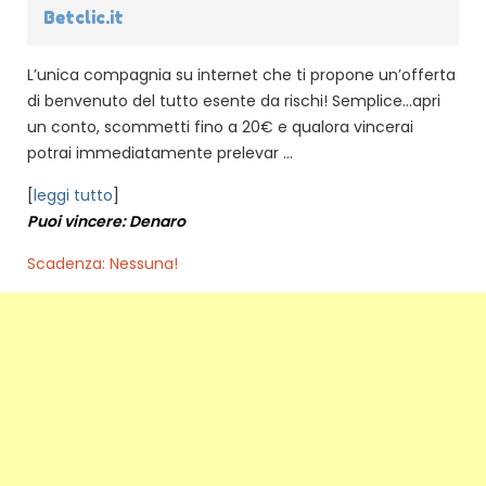
Betclic.it
L’unica compagnia su internet che ti propone un’offerta
di benvenuto del tutto esente da rischi! Semplice…apri
un conto, scommetti fino a 20€ e qualora vincerai
potrai immediatamente prelevar ...
[
leggi tutto
]
Puoi vincere: Denaro
Scadenza: Nessuna!