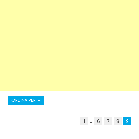
ORDINA PER:
...
1
6
7
8
9