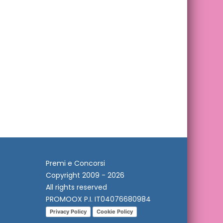
Premi e Concorsi
Copyright 2009 - 2026
All rights reserved
PROMOOX P.I. IT04076680984
Privacy Policy
Cookie Policy