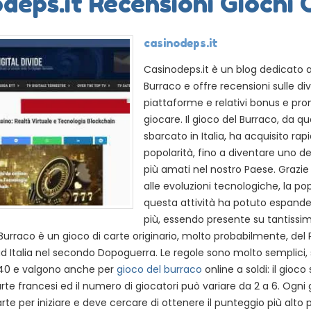
deps.it Recensioni Giochi 
casinodeps.it
Casinodeps.it è un blog dedicato 
Burraco e offre recensioni sulle di
piattaforme e relativi bonus e pro
giocare. Il gioco del Burraco, da q
sbarcato in Italia, ha acquisito r
popolarità, fino a diventare uno de
più amati nel nostro Paese. Grazie
alle evoluzioni tecnologiche, la pop
questa attività ha potuto espande
più, essendo presente su tantissimi
Il Burraco è un gioco di carte originario, molto probabilmente, de
d Italia nel secondo Dopoguerra. Le regole sono molto semplici, 
a 40 e valgono anche per
gioco del burraco
online a soldi: il gioco
rte francesi ed il numero di giocatori può variare da 2 a 6. Ogni
rte per iniziare e deve cercare di ottenere il punteggio più alto p