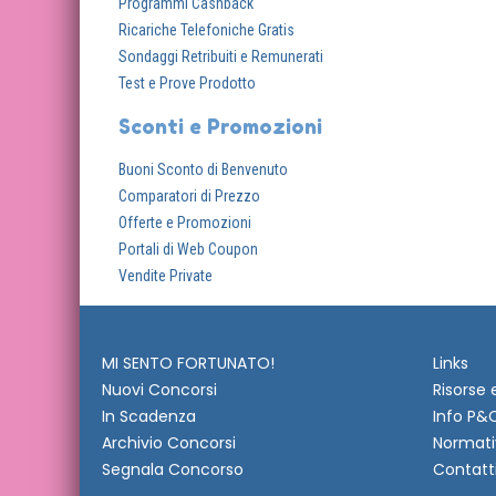
Programmi Cashback
Ricariche Telefoniche Gratis
Sondaggi Retribuiti e Remunerati
Test e Prove Prodotto
Sconti e Promozioni
Buoni Sconto di Benvenuto
Comparatori di Prezzo
Offerte e Promozioni
Portali di Web Coupon
Vendite Private
MI SENTO FORTUNATO!
Links
Nuovi Concorsi
Risorse 
In Scadenza
Info P&
Archivio Concorsi
Normati
Segnala Concorso
Contatt