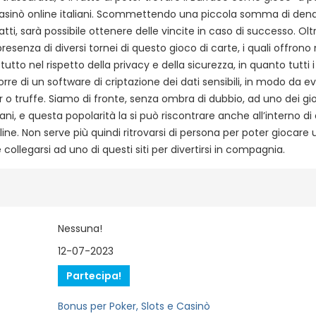
 casinò online italiani. Scommettendo una piccola somma di denaro
fatti, sarà possibile ottenere delle vincite in caso di successo. Oltr
resenza di diversi tornei di questo gioco di carte, i quali offro
 tutto nel rispetto della privacy e della sicurezza, in quanto tutti i
orre di un software di criptazione dei dati sensibili, in modo da e
 o truffe. Siamo di fronte, senza ombra di dubbio, ad uno dei gio
iani, e questa popolarità la si può riscontrare anche all’interno d
ine. Non serve più quindi ritrovarsi di persona per poter giocare
 collegarsi ad uno di questi siti per divertirsi in compagnia.
Nessuna!
12-07-2023
Partecipa!
Bonus per Poker, Slots e Casinò