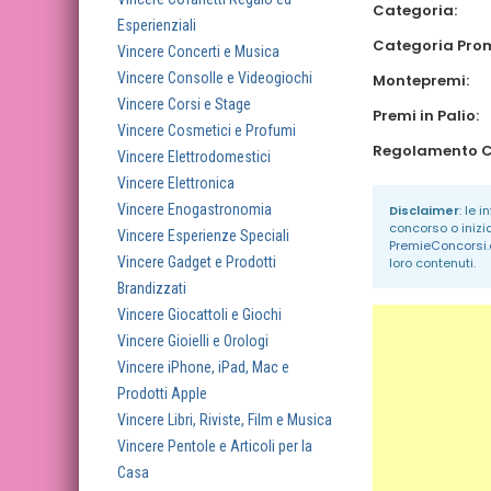
Categoria:
Esperienziali
Categoria Pro
Vincere Concerti e Musica
Vincere Consolle e Videogiochi
Montepremi:
Vincere Corsi e Stage
Premi in Palio:
Vincere Cosmetici e Profumi
Vincere Elettrodomestici
Vincere Elettronica
Vincere Enogastronomia
Disclaimer
: le 
concorso o inizi
Vincere Esperienze Speciali
PremieConcorsi
Vincere Gadget e Prodotti
loro contenuti.
Brandizzati
Vincere Giocattoli e Giochi
Vincere Gioielli e Orologi
Vincere iPhone, iPad, Mac e
Prodotti Apple
Vincere Libri, Riviste, Film e Musica
Vincere Pentole e Articoli per la
Casa