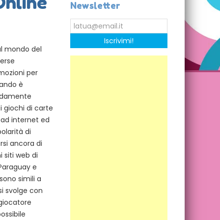
Online
Newsletter
Iscrivimi!
al mondo del
verse
mozioni per
uando è
apidamente
i giochi di carte
 ad internet ed
olarità di
rsi ancora di
 siti web di
l Paraguay e
sono simili a
 si svolge con
 giocatore
ossibile