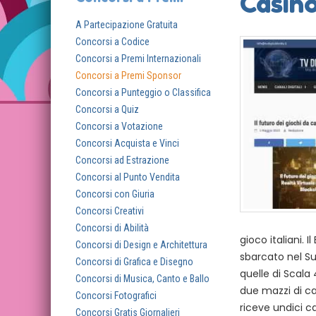
Casino
A Partecipazione Gratuita
Concorsi a Codice
Concorsi a Premi Internazionali
Concorsi a Premi Sponsor
Concorsi a Punteggio o Classifica
Concorsi a Quiz
Concorsi a Votazione
Concorsi Acquista e Vinci
Concorsi ad Estrazione
Concorsi al Punto Vendita
Concorsi con Giuria
Concorsi Creativi
Concorsi di Abilità
gioco italiani. 
Concorsi di Design e Architettura
sbarcato nel Su
Concorsi di Grafica e Disegno
quelle di Scal
Concorsi di Musica, Canto e Ballo
due mazzi di ca
Concorsi Fotografici
riceve undici ca
Concorsi Gratis Giornalieri