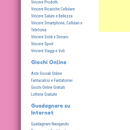
Vincere Prodotti
Vincere Ricariche Cellulare
Vincere Salute e Bellezza
Vincere Smartphone, Cellulari e
Telefonia
Vincere Soldi e Denaro
Vincere Sport
Vincere Viaggi e Voli
Giochi Online
Aste Sociali Online
Fantacalcio e Fantatornei
Giochi Online Gratuiti
Lotterie Gratuite
Guadagnare su
Internet
Guadagnare Navigando