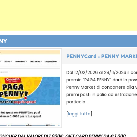
NY
PENNYCard - PENNY MARKET
Dal 12/02/2026 al 29/11/2026 il c
premio “PAGA PENNY” darà la possib
Penny Market di concorrere alla v
premi posti in palio ad estrazione
particola ...
[
leggi tutto
]
VOUCHER DAL VALORE DI 1.000€, GIFT CARD PENNY DA € 1.000