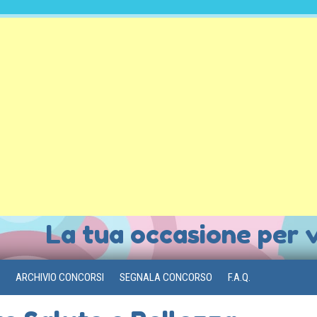
La tua occasione per 
ARCHIVIO CONCORSI
SEGNALA CONCORSO
F.A.Q.