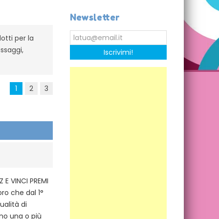
Newsletter
otti per la
ssaggi,
Iscrivimi!
1
2
3
Z E VINCI PREMI
oro che dal 1°
ualità di
no una o più