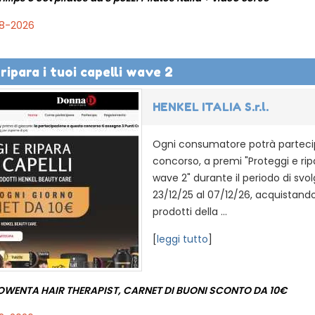
08-2026
ripara i tuoi capelli wave 2
HENKEL ITALIA S.r.l.
Ogni consumatore potrà parteci
concorso, a premi "Proteggi e ripa
wave 2" durante il periodo di svo
23/12/25 al 07/12/26, acquistand
prodotti della ...
[
leggi tutto
]
ROWENTA HAIR THERAPIST, CARNET DI BUONI SCONTO DA 10€