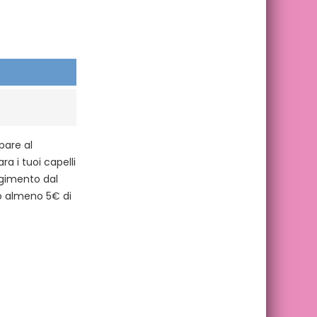
pare al
ra i tuoi capelli
lgimento dal
o almeno 5€ di