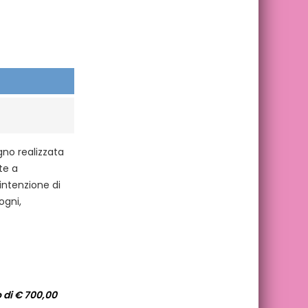
gno realizzata
te a
ntenzione di
ogni,
 di € 700,00