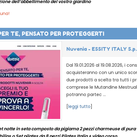
zione dell‘abbellimento del vostro giardino
suna!
PER TE, PENSATO PER PROTEGGERTI
Nuvenia - ESSITY ITALY S.p.
Dal 19.01.2026 al 19.08.2026, i co
acquisteranno con un unico sco
due prodotti a scelta tra tutti i 
comprese le Mutandine Mestruali
potranno partec ...
[
leggi tutto
]
et notte in seta composto da pigiama 2 pezzi charmeuse di pura 
ips o Set pilates da 8 pezzi Pilates Italia + video corso