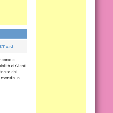
 s.r.l.
oncorso a
ilità ai Clienti
incita dei
 mensile. In