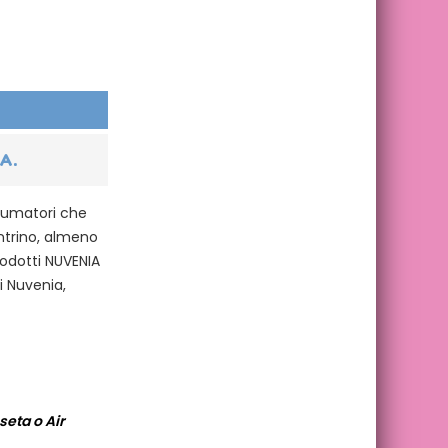
A.
nsumatori che
ntrino, almeno
prodotti NUVENIA
 Nuvenia,
seta o Air