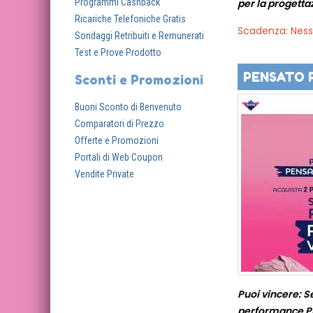
Programmi Cashback
per la progetta
Ricariche Telefoniche Gratis
Scadenza: Nes
Sondaggi Retribuiti e Remunerati
Test e Prove Prodotto
PENSATO 
Sconti e Promozioni
Buoni Sconto di Benvenuto
Comparatori di Prezzo
Offerte e Promozioni
Portali di Web Coupon
Vendite Private
Puoi vincere: S
performance Phil