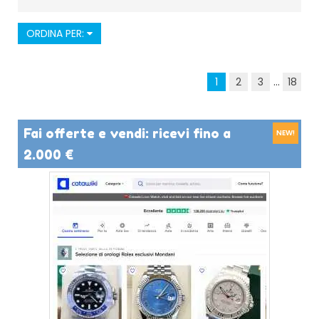
ORDINA PER:
1
2
3
...
18
Fai offerte e vendi: ricevi fino a
NEW!
2.000 €