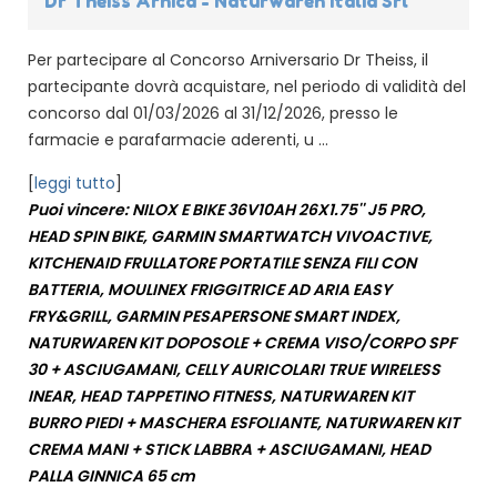
Dr Theiss Arnica - Naturwaren Italia Srl
Per partecipare al Concorso Arniversario Dr Theiss, il
partecipante dovrà acquistare, nel periodo di validità del
concorso dal 01/03/2026 al 31/12/2026, presso le
farmacie e parafarmacie aderenti, u ...
[
leggi tutto
]
Puoi vincere: NILOX E BIKE 36V10AH 26X1.75'' J5 PRO,
HEAD SPIN BIKE, GARMIN SMARTWATCH VIVOACTIVE,
KITCHENAID FRULLATORE PORTATILE SENZA FILI CON
BATTERIA, MOULINEX FRIGGITRICE AD ARIA EASY
FRY&GRILL, GARMIN PESAPERSONE SMART INDEX,
NATURWAREN KIT DOPOSOLE + CREMA VISO/CORPO SPF
30 + ASCIUGAMANI, CELLY AURICOLARI TRUE WIRELESS
INEAR, HEAD TAPPETINO FITNESS, NATURWAREN KIT
BURRO PIEDI + MASCHERA ESFOLIANTE, NATURWAREN KIT
CREMA MANI + STICK LABBRA + ASCIUGAMANI, HEAD
PALLA GINNICA 65 cm