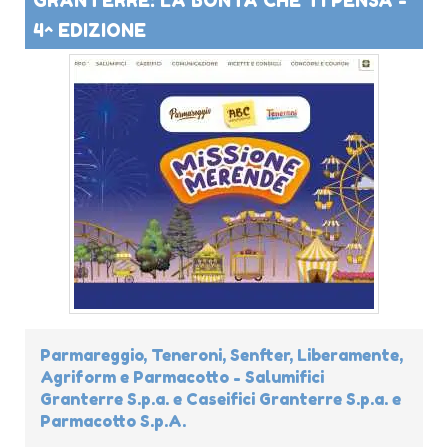
4^ EDIZIONE
Parmareggio, Teneroni, Senfter, Liberamente,
Agriform e Parmacotto - Salumifici
Granterre S.p.a. e Caseifici Granterre S.p.a. e
Parmacotto S.p.A.