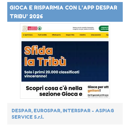
GIOCA E RISPARMIA CON L’APP DESPAR
TRIBU’ 2026
DESPAR, EUROSPAR, INTERSPAR - ASPIAG
SERVICE S.r.l.