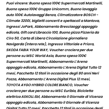
Puoi vincere: Buono spesa 100€ Supermercati Martinelli,
Buono spesa 100€ Gruppo Unicomm, Buono lavaggio
auto 100€ Autolavaggi Benza, Climatizzatore BOSCH -
Climate 3200i, biglietti concerti e spettacoli a Mantova,
Ingressi JoPark, Abbonamento Bresciaoggi appoggio
edicola, Gift card Libraccio 100, Buono pizza Pizzeria da
Ciro 50, Carta di Libera Circolazione giornaliera
Navigarda (Intera rete), Ingresso Vittoriale e Priora,
SKODA FABIA YOUR WAY, Voucher crociera per due
persone su MSC World Asia, Buono spesa 100€
Supermercati Martinelli, Abbonamento L’Arena
appoggio edicola, Abbonamento L’Arena Digital Tutto 12
mesi, Pacchetto 12 titoli in occasione degli 80 anni Neri
Pozza, Abbonamento L’Arena Digital Plus 12 mesi,
TOYOTA AYGO HYBRID COLORE BIANCO, Voucher
crociera per due persone su MSC Euribia, Bicicletta
elettrica ASKOLL Eb1, Abbonamento il Giornale di Vicenza
appoggio edicola, Abbonamento il Giornale di Vicenza
Digital Tutto 12 mesi, Pacchetto 12 titoli in occasione degli