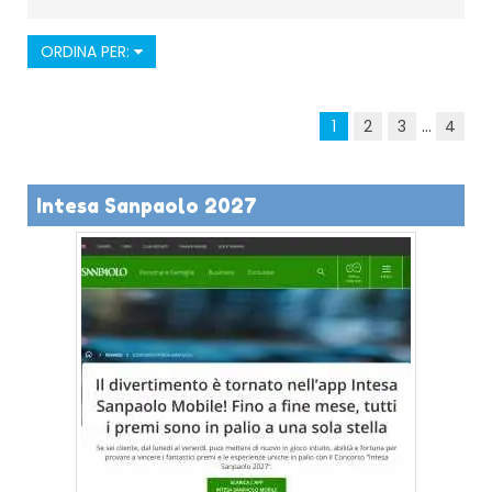
ORDINA PER:
1
2
3
...
4
Intesa Sanpaolo 2027