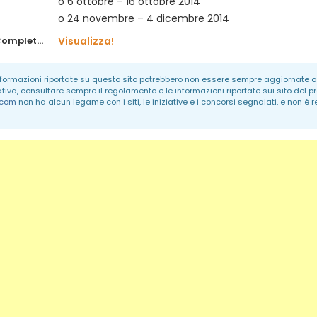
o 6 ottobre – 16 ottobre 2014
o 24 novembre – 4 dicembre 2014
Regolamento Completo:
Visualizza!
informazioni riportate su questo sito potrebbero non essere sempre aggiornate o 
ativa, consultare sempre il regolamento e le informazioni riportate sui sito del p
.com
non ha alcun legame con i siti, le iniziative e i concorsi segnalati, e non è 