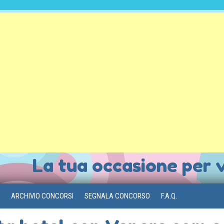
La tua occasione per 
ARCHIVIO CONCORSI
SEGNALA CONCORSO
F.A.Q.