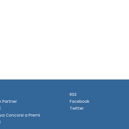
RSS
e Partner
Facebook
C
Twitter
va Concorsi a Premi
i