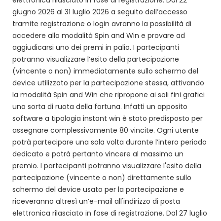
giugno 2026 al 31 luglio 2026 a seguito dell’accesso
tramite registrazione o login avranno la possibilità di
accedere alla modalità Spin and Win e provare ad
aggiudicarsi uno dei premi in palio. I partecipanti
potranno visualizzare l’esito della partecipazione
(vincente o non) immediatamente sullo schermo del
device utilizzato per la partecipazione stessa, attivando
la modalità Spin and Win che ripropone ai soli fini grafici
una sorta di ruota della fortuna. Infatti un apposito
software a tipologia instant win è stato predisposto per
assegnare complessivamente 80 vincite. Ogni utente
potrà partecipare una sola volta durante l’intero periodo
dedicato e potrà pertanto vincere al massimo un
premio. I partecipanti potranno visualizzare l'esito della
partecipazione (vincente o non) direttamente sullo
schermo del device usato per la partecipazione e
riceveranno altresì un’e-mail all'indirizzo di posta
elettronica rilasciato in fase di registrazione. Dal 27 luglio