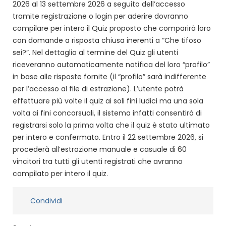
2026 al 13 settembre 2026 a seguito dell’accesso
tramite registrazione o login per aderire dovranno
compilare per intero il Quiz proposto che comparirà loro
con domande a risposta chiusa inerenti a “Che tifoso
sei?”. Nel dettaglio al termine del Quiz gli utenti
riceveranno automaticamente notifica del loro “profilo”
in base alle risposte fornite (il “profilo” sarà indifferente
per l’accesso al file di estrazione). L’utente potrà
effettuare più volte il quiz ai soli fini ludici ma una sola
volta ai fini concorsuali, il sistema infatti consentirà di
registrarsi solo la prima volta che il quiz è stato ultimato
per intero e confermato. Entro il 22 settembre 2026, si
procederà all’estrazione manuale e casuale di 60
vincitori tra tutti gli utenti registrati che avranno
compilato per intero il quiz.
Condividi