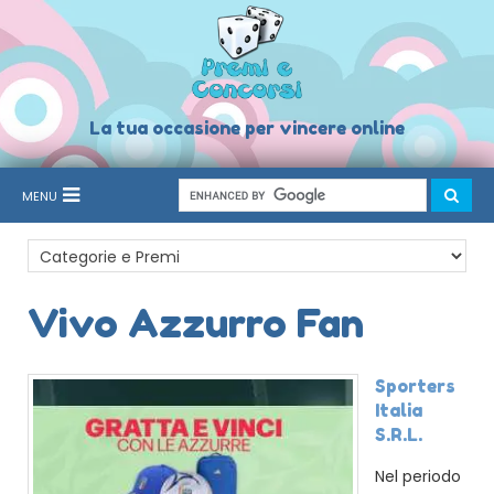
La tua occasione per vincere online
MENU
Vivo Azzurro Fan
Sporters
Italia
S.R.L.
Nel periodo