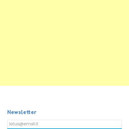
Newsletter