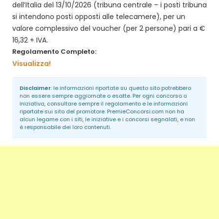
dell’Italia del 13/10/2026 (tribuna centrale – i posti tribuna
si intendono posti opposti alle telecamere), per un
valore complessivo del voucher (per 2 persone) pari a €
16,32 + IVA.
Regolamento Completo:
Visualizza!
Disclaimer
: le informazioni riportate su questo sito potrebbero
non essere sempre aggiornate o esatte. Per ogni concorso o
iniziativa, consultare sempre il regolamento e le informazioni
riportate sui sito del promotore.
PremieConcorsi.com
non ha
alcun legame con i siti, le iniziative e i concorsi segnalati, e non
è responsabile dei loro contenuti.