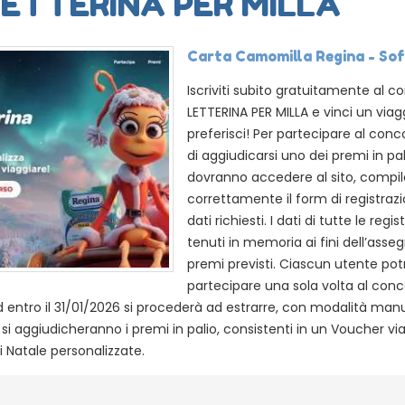
ETTERINA PER MILLA
Carta Camomilla Regina - Sofi
Iscriviti subito gratuitamente al 
LETTERINA PER MILLA e vinci un via
preferisci! Per partecipare al conc
di aggiudicarsi uno dei premi in pali
dovranno accedere al sito, compil
correttamente il form di registraz
dati richiesti. I dati di tutte le reg
tenuti in memoria ai fini dell’asse
premi previsti. Ciascun utente potr
partecipare una sola volta al conc
, ed entro il 31/01/2026 si procederà ad estrarre, con modalità ma
e si aggiudicheranno i premi in palio, consistenti in un Voucher v
i Natale personalizzate.