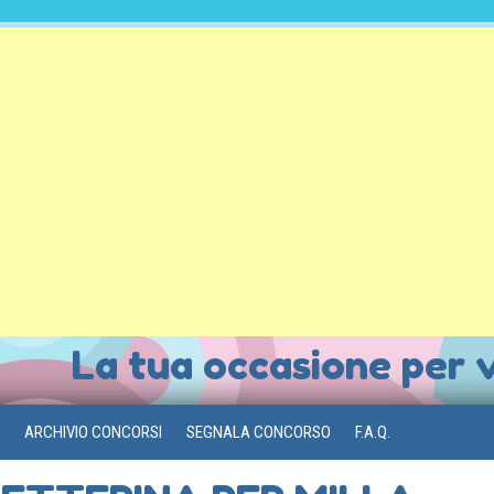
La tua occasione per 
ARCHIVIO CONCORSI
SEGNALA CONCORSO
F.A.Q.