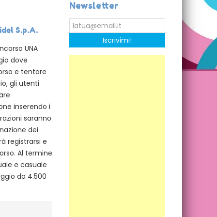
Newsletter
del S.p.A.
Iscrivimi!
concorso UNA
ggio dove
orso e tentare
o, gli utenti
are
ione inserendo i
istrazioni saranno
gnazione dei
à registrarsi e
orso. Al termine
nuale e casuale
iaggio da 4.500