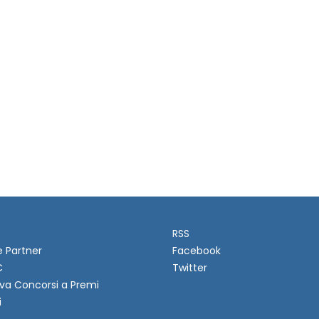
RSS
e Partner
Facebook
C
Twitter
va Concorsi a Premi
i