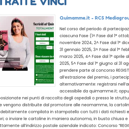
TRATI E VINCI
Quimamme.it - RCS Mediagrou
Nel corso del periodo di partecipaz
ciascuna Fase (1^ Fase dal 1° ottob
novembre 2024, 2^ Fase dal 1° di
31 gennaio 2025, 3^ Fase dal 1° febb
marzo 2025, 4^ Fase dal 1° aprile a
2025, 5^ Fase dal 1° giugno al 31 a
prendere parte al concorso REGIST
all’estrazione del premio, i partec
alternativamente: registrarsi nell’
accessibile da quimamme.it; oppure
osizionate nei punti di raccolta degli ospedali o presso le struttu
ine vengono distribuite dal promotore alle neomamme, la cartolin
debitamente compilata in stampatello con tutti i dati richiesti e
i; o inviare le cartoline in maniera autonoma, in busta chiusa 
ttamente all’indirizzo postale aziendale indicato: Concorso “REGI