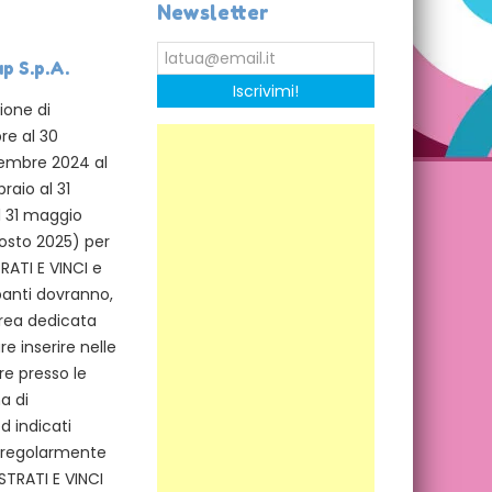
Newsletter
p S.p.A.
Iscrivimi!
ione di
re al 30
cembre 2024 al
raio al 31
l 31 maggio
gosto 2025) per
RATI E VINCI e
ipanti dovranno,
area dedicata
 inserire nelle
re presso le
a di
d indicati
e regolarmente
STRATI E VINCI