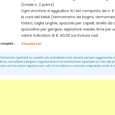
(totale n. 2 premi)
Ogni vincitore si aggiudica: N.1 set composto da n. 9
la cura del bebè (termometro da bagno, termometro
forbici, taglia unghie, spazzola per capelli, anello da 
spazzolino per gengive, aspiratore nasale, lima per u
valore indicativo di € 40,00 iva inclusa cad.
Regolamento Completo:
Visualizza!
informazioni riportate su questo sito potrebbero non essere sempre aggiornate o 
ativa, consultare sempre il regolamento e le informazioni riportate sui sito del p
.com
non ha alcun legame con i siti, le iniziative e i concorsi segnalati, e non è 