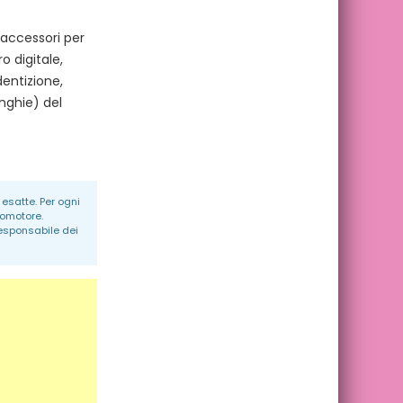
 accessori per
 digitale,
dentizione,
nghie) del
esatte. Per ogni
romotore.
responsabile dei