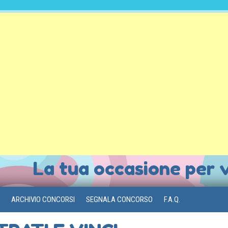
La tua occasione per 
ARCHIVIO CONCORSI
SEGNALA CONCORSO
F.A.Q.