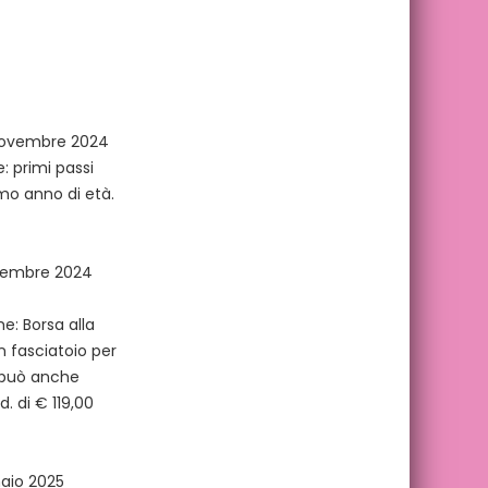
 novembre 2024
e: primi passi
imo anno di età.
icembre 2024
e: Borsa alla
fasciatoio per
, può anche
d. di € 119,00
naio 2025