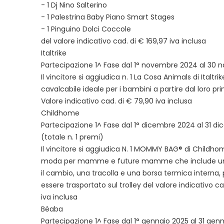
- 1 Dj Nino Salterino
- 1 Palestrina Baby Piano Smart Stages
- 1 Pinguino Dolci Coccole
del valore indicativo cad. di € 169,97 iva inclusa
Italtrike
Partecipazione 1^ Fase dal 1° novembre 2024 al 30
Il vincitore si aggiudica n. 1 La Cosa Animals di Italtrik
cavalcabile ideale per i bambini a partire dal loro pr
Valore indicativo cad. di € 79,90 iva inclusa
Childhome
Partecipazione 1^ Fase dal 1° dicembre 2024 al 31 d
(totale n. 1 premi)
Il vincitore si aggiudica N. 1 MOMMY BAG® di Childhom
moda per mamme e future mamme che include un 
il cambio, una tracolla e una borsa termica interna
essere trasportato sul trolley del valore indicativo ca
iva inclusa
Béaba
Partecipazione 1^ Fase dal 1° gennaio 2025 al 31 gen