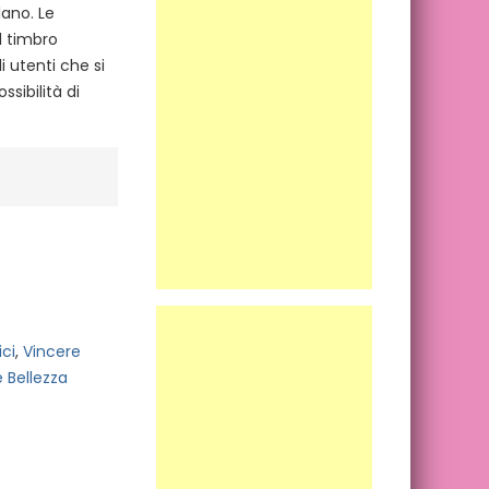
lano. Le
l timbro
i utenti che si
sibilità di
ci
,
Vincere
 Bellezza