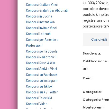
CL 303/2024” c/o
Concorsi Gratta e Vinci
cartoline dovra
Concorsi Gratuiti per Abbonati
postale). Inoltr
Concorsi in Cucina
registreranno n
Concorsi Instant Win
partecipare all’
Concorsi Invita e Vinci
Concorsi Letterari
Condividi
Concorsi per Aziende e
Professioni
Concorsi per la Scuola
Scadenza:
Concorsi Radiofonici
Pubblicazione:
Concorsi Rush & Win
Url:
Concorsi Scrivi e Vinci
Concorsi su Facebook
Premi:
Concorsi su Instagram
Concorsi su TikTok
Categoria:
Concorsi su X / Twitter
Concorsi Televisivi
Categoria Pro
Concorsi Video
Montepremi: