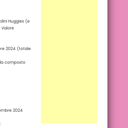
olini Huggies (e
 Valore
bre 2024 (totale
leda composto
ovembre 2024
: