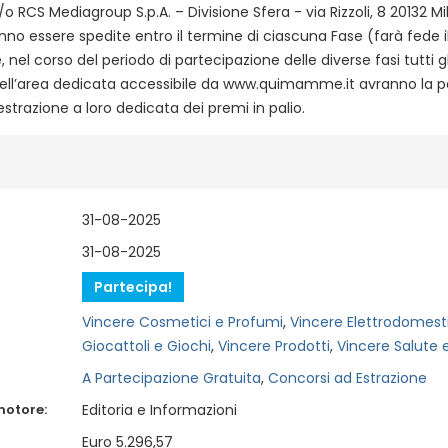
 RCS Mediagroup S.p.A. – Divisione Sfera - via Rizzoli, 8 20132 Mi
nno essere spedite entro il termine di ciascuna Fase (farà fede i
e, nel corso del periodo di partecipazione delle diverse fasi tutti gl
ell’area dedicata accessibile da www.quimamme.it avranno la pos
estrazione a loro dedicata dei premi in palio.
31-08-2025
31-08-2025
Partecipa!
Vincere Cosmetici e Profumi
,
Vincere Elettrodomesti
Giocattoli e Giochi
,
Vincere Prodotti
,
Vincere Salute e
A Partecipazione Gratuita
,
Concorsi ad Estrazione
motore:
Editoria e Informazioni
Euro 5.296,57