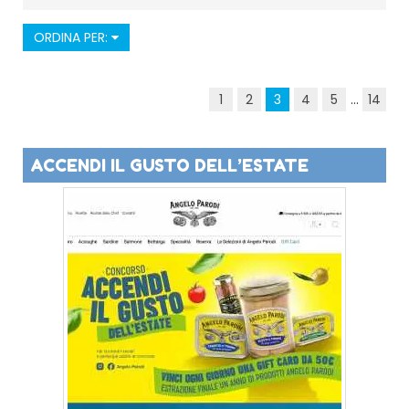
ORDINA PER:
1
2
3
4
5
...
14
ACCENDI IL GUSTO DELL’ESTATE