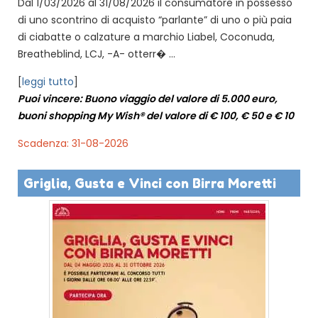
Dal 1/03/2026 al 31/08/2026 il consumatore in possesso
di uno scontrino di acquisto “parlante” di uno o più paia
di ciabatte o calzature a marchio Liabel, Coconuda,
Breatheblind, LCJ, -A- otterr� ...
[
leggi tutto
]
Puoi vincere: Buono viaggio del valore di 5.000 euro,
buoni shopping My Wish® del valore di € 100, € 50 e € 10
Scadenza: 31-08-2026
Griglia, Gusta e Vinci con Birra Moretti