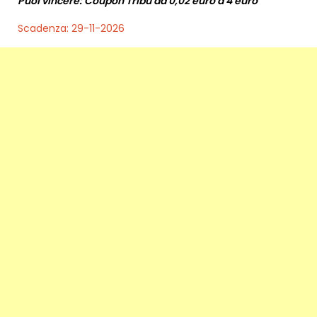
Puoi vincere: Coupon Tribù da 0,02 euro a 4 euro
Scadenza: 29-11-2026