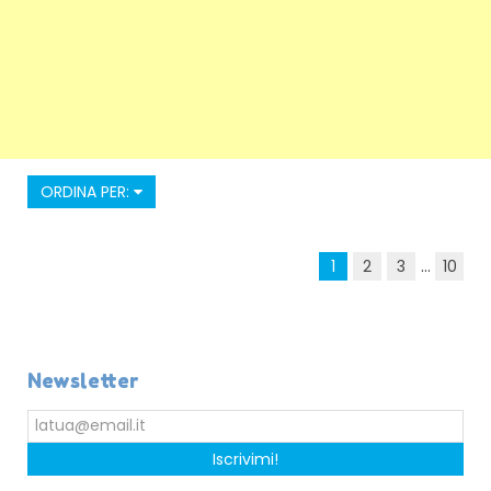
ORDINA PER:
1
2
3
...
10
Newsletter
Iscrivimi!