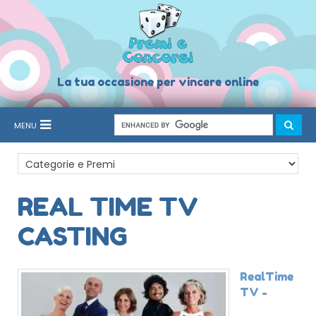
La tua occasione per vincere online
MENU
REAL TIME TV
CASTING
RealTime
TV -