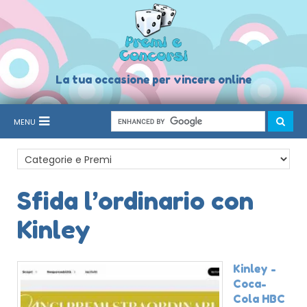
La tua occasione per vincere online
MENU
Sfida l’ordinario con
Kinley
Kinley -
Coca-
Cola HBC