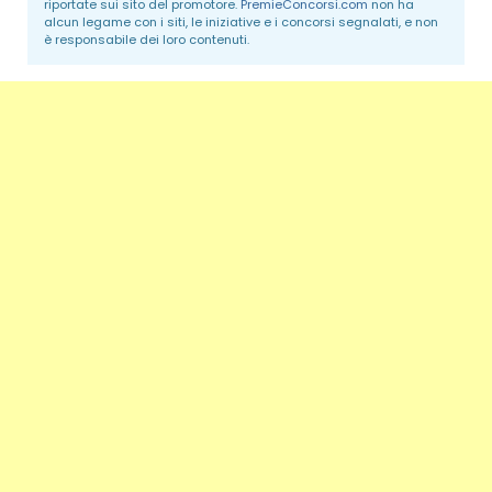
riportate sui sito del promotore.
PremieConcorsi.com
non ha
alcun legame con i siti, le iniziative e i concorsi segnalati, e non
è responsabile dei loro contenuti.