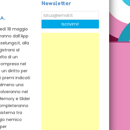
Newsletter
.A.
Iscrivimi!
unedì 18 maggio
ranno dall’App
elunga.it, alla
strarsi al
lta di un
compresa nel
 un diritto per
i premi indicati
o almeno una
isolveranno nel
 Memory e Slider
 completeranno
sistema tra
aggio nemico
 per