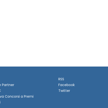
RSS
e Partner
Facebook
C
Twitter
va Concorsi a Premi
i