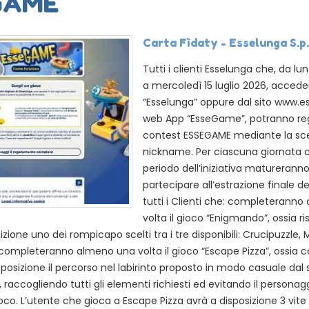
GAME
Carta Fìdaty - Esselunga S.p
Tutti i clienti Esselunga che, da l
a mercoledì 15 luglio 2026, accede
“Esselunga” oppure dal sito www.ess
web App “EsseGame”, potranno regi
contest ESSEGAME mediante la sce
nickname. Per ciascuna giornata 
periodo dell’iniziativa matureranno
partecipare all’estrazione finale de
tutti i Clienti che: completerann
volta il gioco “Enigmando”, ossia r
zione uno dei rompicapo scelti tra i tre disponibili: Crucipuzzle,
 completeranno almeno una volta il gioco “Escape Pizza”, ossia
posizione il percorso nel labirinto proposto in modo casuale dal 
li, raccogliendo tutti gli elementi richiesti ed evitando il person
oco. L’utente che gioca a Escape Pizza avrà a disposizione 3 vite