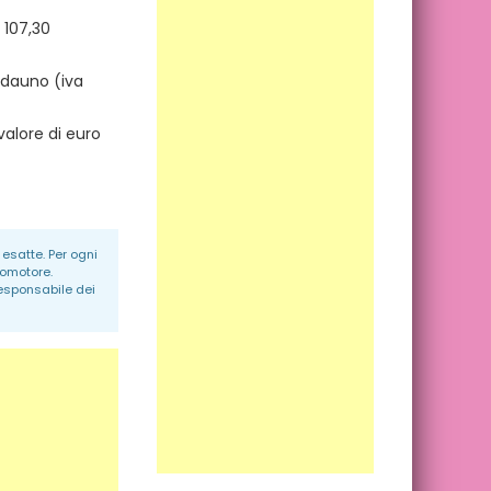
 107,30
cadauno (iva
valore di euro
esatte. Per ogni
romotore.
responsabile dei