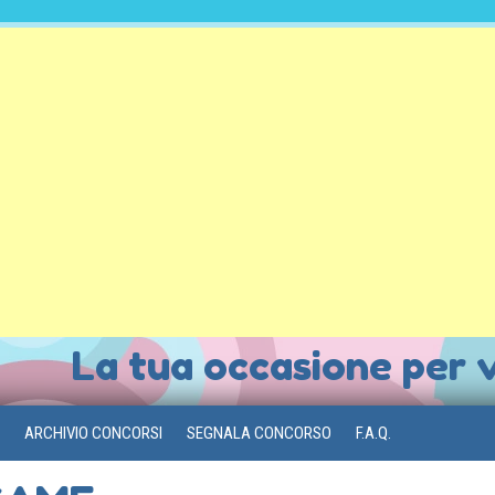
La tua occasione per 
ARCHIVIO CONCORSI
SEGNALA CONCORSO
F.A.Q.