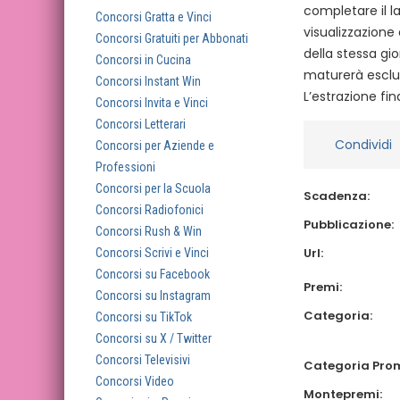
completare il la
Concorsi Gratta e Vinci
visualizzazione 
Concorsi Gratuiti per Abbonati
della stessa gio
Concorsi in Cucina
maturerà esclus
Concorsi Instant Win
L’estrazione fin
Concorsi Invita e Vinci
Concorsi Letterari
Condividi
Concorsi per Aziende e
Professioni
Concorsi per la Scuola
Scadenza:
Concorsi Radiofonici
Pubblicazione:
Concorsi Rush & Win
Url:
Concorsi Scrivi e Vinci
Concorsi su Facebook
Premi:
Concorsi su Instagram
Categoria:
Concorsi su TikTok
Concorsi su X / Twitter
Concorsi Televisivi
Categoria Pro
Concorsi Video
Montepremi: