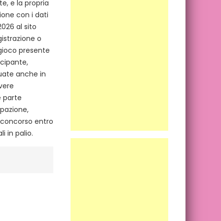
e, e la propria
ione con i dati
026 al sito
gistrazione o
 gioco presente
ecipante,
tuate anche in
avere
e parte
ipazione,
 concorso entro
i in palio.