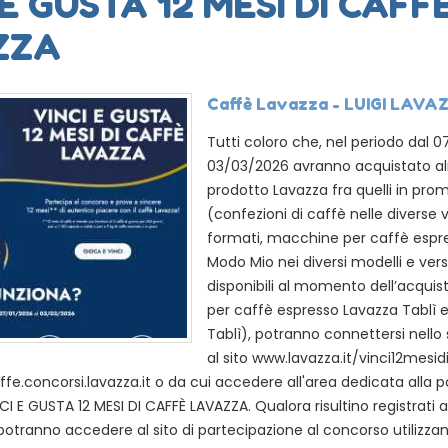
 E GUSTA 12 MESI DI CAFF
ZZA
Caffè Lavazza - LUIGI LAVAZ
Tutti coloro che, nel periodo dal 0
03/03/2026 avranno acquistato 
prodotto Lavazza fra quelli in pro
(confezioni di caffè nelle diverse 
formati, macchine per caffè espr
Modo Mio nei diversi modelli e vers
disponibili al momento dell’acqui
per caffè espresso Lavazza Tablì e
Tablì), potranno connettersi nello
al sito www.lavazza.it/vinci12mesid
ffe.concorsi.lavazza.it o da cui accedere all'area dedicata alla 
I E GUSTA 12 MESI DI CAFFÈ LAVAZZA. Qualora risultino registrati al
potranno accedere al sito di partecipazione al concorso utilizza