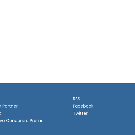
RSS
e Partner
Facebook
C
Twitter
va Concorsi a Premi
i