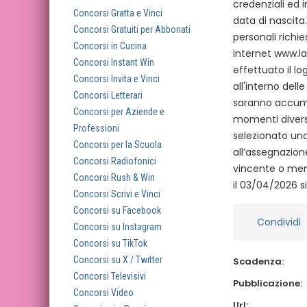
credenziali ed 
Concorsi Gratta e Vinci
data di nascita
Concorsi Gratuiti per Abbonati
personali richi
Concorsi in Cucina
internet www.la
Concorsi Instant Win
effettuato il l
Concorsi Invita e Vinci
all'interno del
Concorsi Letterari
saranno accumul
Concorsi per Aziende e
momenti diversi
Professioni
selezionato una
Concorsi per la Scuola
all’assegnazione
Concorsi Radiofonici
vincente o men
Concorsi Rush & Win
il 03/04/2026 si
Concorsi Scrivi e Vinci
Concorsi su Facebook
Condividi
Concorsi su Instagram
Concorsi su TikTok
Concorsi su X / Twitter
Scadenza:
Concorsi Televisivi
Pubblicazione:
Concorsi Video
Url: