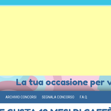
La tua occasione per 
ARCHIVIO CONCORSI
SEGNALA CONCORSO
F.A.Q.