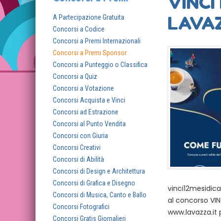
VINCI
LAVA
A Partecipazione Gratuita
Concorsi a Codice
Concorsi a Premi Internazionali
Concorsi a Premi Sponsor
Concorsi a Punteggio o Classifica
Concorsi a Quiz
Concorsi a Votazione
Concorsi Acquista e Vinci
Concorsi ad Estrazione
Concorsi al Punto Vendita
Concorsi con Giuria
Concorsi Creativi
Concorsi di Abilità
Concorsi di Design e Architettura
Concorsi di Grafica e Disegno
vinci12mesidica
Concorsi di Musica, Canto e Ballo
al concorso VINC
Concorsi Fotografici
www.lavazza.it 
Concorsi Gratis Giornalieri