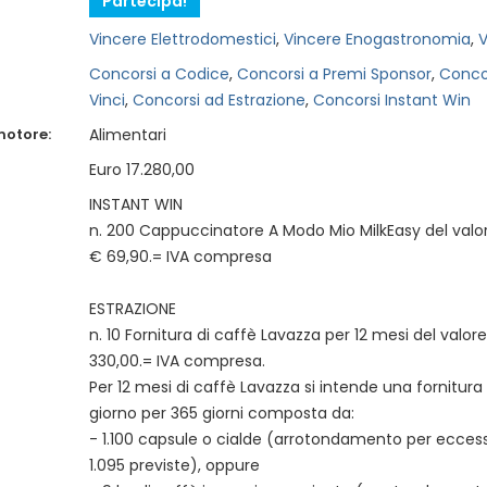
Partecipa!
Vincere Elettrodomestici
,
Vincere Enogastronomia
,
V
Concorsi a Codice
,
Concorsi a Premi Sponsor
,
Conco
Vinci
,
Concorsi ad Estrazione
,
Concorsi Instant Win
motore:
Alimentari
Euro 17.280,00
INSTANT WIN
n. 200 Cappuccinatore A Modo Mio MilkEasy del valor
€ 69,90.= IVA compresa
ESTRAZIONE
n. 10 Fornitura di caffè Lavazza per 12 mesi del valore
330,00.= IVA compresa.
Per 12 mesi di caffè Lavazza si intende una fornitura 
giorno per 365 giorni composta da:
- 1.100 capsule o cialde (arrotondamento per eccesso
1.095 previste), oppure