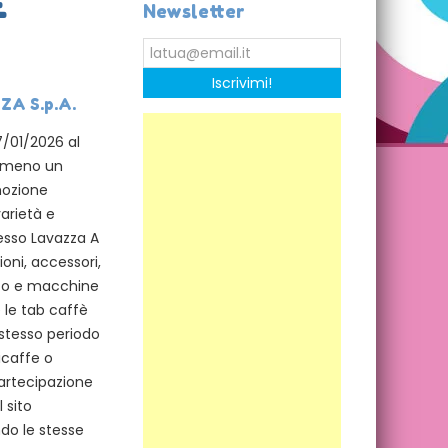
È
Newsletter
Iscrivimi!
ZA S.p.A.
7/01/2026 al
almeno un
mozione
varietà e
esso Lavazza A
ioni, accessori,
sto e macchine
 le tab caffè
 stesso periodo
icaffe o
partecipazione
 sito
ndo le stesse