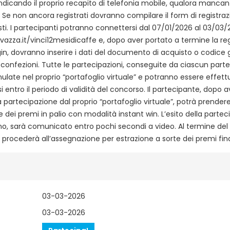
indicando il proprio recapito di telefonia mobile, qualora mancant
. Se non ancora registrati dovranno compilare il form di registraz
esti. I partecipanti potranno connettersi dal 07/01/2026 al 03/03/2
vazza.it/vinci12mesidicaffe e, dopo aver portato a termine la re
ogin, dovranno inserire i dati del documento di acquisto o codice
le confezioni. Tutte le partecipazioni, conseguite da ciascun part
ate nel proprio “portafoglio virtuale” e potranno essere effet
 entro il periodo di validità del concorso. Il partecipante, dopo 
 partecipazione dal proprio “portafoglio virtuale”, potrà prender
 dei premi in palio con modalità instant win. L’esito della partec
o, sarà comunicato entro pochi secondi a video. Al termine del
 procederà all’assegnazione per estrazione a sorte dei premi final
03-03-2026
03-03-2026