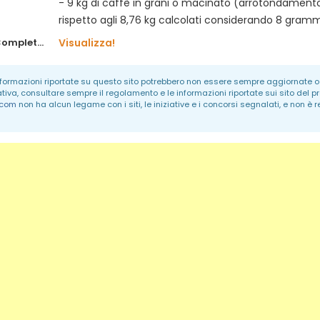
- 9 kg di caffè in grani o macinato (arrotondament
rispetto agli 8,76 kg calcolati considerando 8 gramm
Regolamento Completo:
Visualizza!
informazioni riportate su questo sito potrebbero non essere sempre aggiornate o 
ativa, consultare sempre il regolamento e le informazioni riportate sui sito del p
.com
non ha alcun legame con i siti, le iniziative e i concorsi segnalati, e non è 