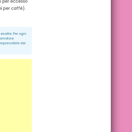
o per eccesso
i per caffè).
esatte. Per ogni
romotore.
responsabile dei