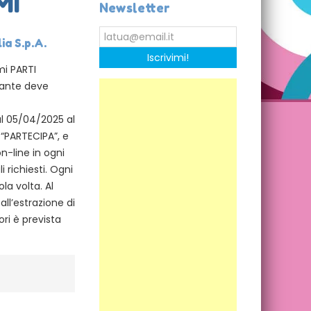
MI
Newsletter
ia S.p.A.
Iscrivimi!
mi PARTI
pante deve
l 05/04/2025 al
 “PARTECIPA”, e
n-line in ogni
i richiesti. Ogni
a volta. Al
all’estrazione di
ori è prevista