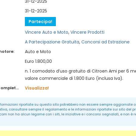
31-12-2025
31-12-2025
Partecipa!
Vincere Auto e Moto
,
Vincere Prodotti
A Partecipazione Gratuita
,
Concorsi ad Estrazione
motore:
Auto e Moto
Euro 1.800,00
n. 1 comodato d’uso gratuito di Citroen Ami per 6 m
valore commerciale di 1.800 Euro (inclusa Iva).
Regolamento Completo:
Visualizza!
informazioni riportate su questo sito potrebbero non essere sempre aggiornate o 
ativa, consultare sempre il regolamento e le informazioni riportate sui sito del p
.com
non ha alcun legame con i siti, le iniziative e i concorsi segnalati, e non è 