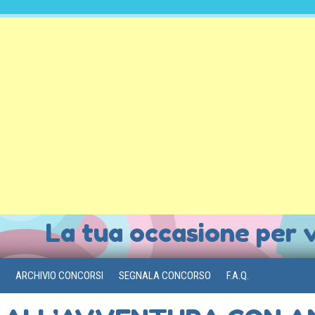
La tua occasione per 
ARCHIVIO CONCORSI
SEGNALA CONCORSO
F.A.Q.