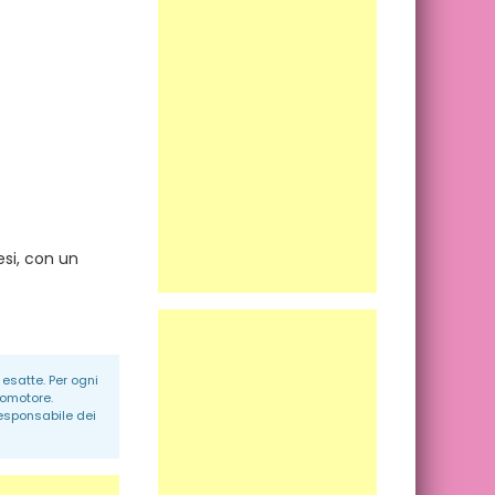
esi, con un
esatte. Per ogni
romotore.
responsabile dei