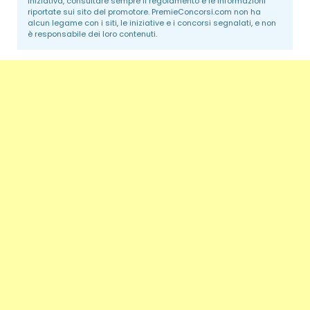
iniziativa, consultare sempre il regolamento e le informazioni
riportate sui sito del promotore.
PremieConcorsi.com
non ha
alcun legame con i siti, le iniziative e i concorsi segnalati, e non
è responsabile dei loro contenuti.